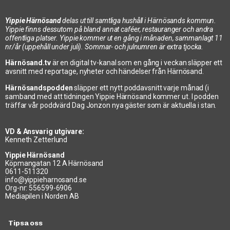
Yippie Härnösand
delas ut till samtliga hushåll i Härnösands kommun.
Yippie finns dessutom på bland annat caféer, restauranger och andra
offentliga platser. Yippie kommer ut en gång i månaden, sammanlagt 11
nr/år (uppehåll under juli). Sommar- och julnumren är extra tjocka.
Härnösand.tv
är en digital tv-kanal som en gång i veckan släpper ett
avsnitt med reportage, nyheter och händelser från Härnösand.
Härnösandspodden
släpper ett nytt poddavsnitt varje månad (i
samband med att tidningen Yippie Härnösand kommer ut. I podden
träffar vår poddvärd Dag Jonzon nya gäster som är aktuella i stan.
VD & Ansvarig utgivare:
Kenneth Zetterlund
Yippie Härnösand
Köpmangatan 12 A Härnösand
0611-511320
info@yippieharnosand.se
Org-nr: 556599-6906
Mediapilen i Norden AB
Tipsa oss