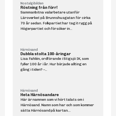
Nostalgibilden
Röstning från förr!
Sammanbitna valarbetare utanför
Läroverket på Brunnshusgatan för cirka
70 år sedan. Folkpartiet har tagit rygg på
Högerpartiet och försöker in...
Härnösand
Dubbla stolta 100-åringar
Lisa Fahlén, ordförande i Stigsjö IK, som
fyller 100 år i år. Hur började allting en
gång i tiden? –...
Härnösand
Heta Härnösandare
Här är namnen som vi hört talats om i
Härnösand. Namn som har och som kommer
sätta Härnösand på kartan....