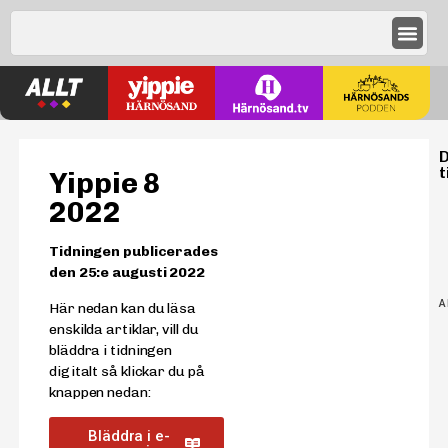
D
t
Yippie 8
2022
Tidningen publicerades
den
25:e augusti 2022
A
Här nedan kan du läsa
enskilda artiklar, vill du
bläddra i tidningen
digitalt så klickar du på
knappen nedan:
Bläddra i e-