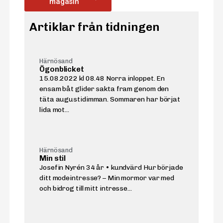
magasin
Artiklar från tidningen
Härnösand
Ögonblicket
15.08.2022 kl 08.48 Norra inloppet. En
ensam båt glider sakta fram genom den
täta augustidimman. Sommaren har börjat
lida mot...
Härnösand
Min stil
Josefin Nyrén 34 år • kundvärd Hur började
ditt modeintresse? – Min mormor var med
och bidrog till mitt intresse...