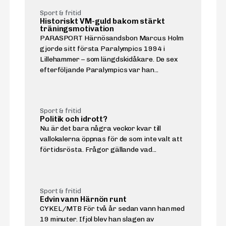
Sport & fritid
Historiskt VM-guld bakom stärkt
träningsmotivation
PARASPORT Härnösandsbon Marcus Holm
gjorde sitt första Paralympics 1994 i
Lillehammer – som längdskidåkare. De sex
efterföljande Paralympics var han...
Sport & fritid
Politik och idrott?
Nu är det bara några veckor kvar till
vallokalerna öppnas för de som inte valt att
förtidsrösta. Frågor gällande vad...
Sport & fritid
Edvin vann Härnön runt
CYKEL/MTB För två år sedan vann han med
19 minuter. Ifjol blev han slagen av