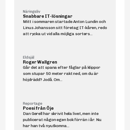
Näringsliv
Snabbare IT-lösningar
Mitt i sommaren startade Anton Lundin och
Linus Johansson sitt företag IT-kåren, redo
att rycka ut vid alla möjliga sorters...
Eldsjäl
Roger Wallgren
Går det att spana efter fåglar på klippor
som stupar 50 meter rakt ned, om du är
höjdrädd? Jodå. Om...
Reportage
Poesi från Öje
Dan Gerell har skrivit hela livet, men inte
publicerat någon egen bok förrän i år. Nu
har han två nyutkomna...