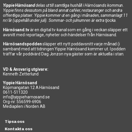
Yippie Härnösand
delas ut till samtliga hushåll i Härnösands kommun.
Yippie finns dessutom på bland annat caféer, restauranger och andra
offentliga platser. Yippie kommer ut en gång i månaden, sammanlagt 11
nr/år (uppehåll under juli). Sommar- och julnumren är extra tjocka.
Härnösand.tv
är en digital tv-kanal som en gång i veckan släpper ett
avsnitt med reportage, nyheter och händelser från Härnösand.
Härnösandspodden
släpper ett nytt poddavsnitt varje månad (i
samband med att tidningen Yippie Härnösand kommer ut. I podden
träffar vår poddvärd Dag Jonzon nya gäster som är aktuella i stan.
VD & Ansvarig utgivare:
Kenneth Zetterlund
Yippie Härnösand
Köpmangatan 12 A Härnösand
0611-511320
info@yippieharnosand.se
Org-nr: 556599-6906
Mediapilen i Norden AB
Tipsa oss
Kontakta oss