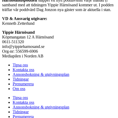
Härnösandspodden
släpper ett nytt poddavsnitt varje månad (i
samband med att tidningen Yippie Härnösand kommer ut. I podden
träffar vår poddvärd Dag Jonzon nya gäster som är aktuella i stan.
VD & Ansvarig utgivare:
Kenneth Zetterlund
Yippie Härnösand
Köpmangatan 12 A Härnösand
0611-511320
info@yippieharnosand.se
Org-nr: 556599-6906
Mediapilen i Norden AB
Tipsa oss
Kontakta oss
Annonsbokning & utgivningsplan
Tidningar
Prenumerera
Om oss
Tipsa oss
Kontakta oss
Annonsbokning & utgivningsplan
Tidningar
Prenumerera