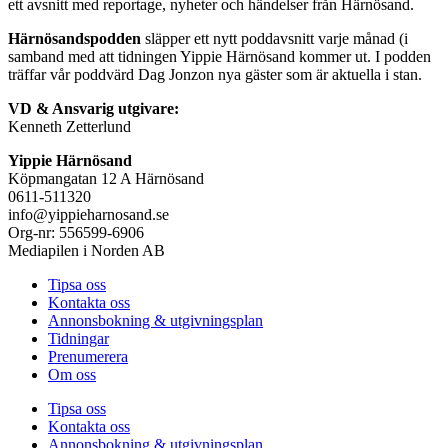
ett avsnitt med reportage, nyheter och händelser från Härnösand.
Härnösandspodden
släpper ett nytt poddavsnitt varje månad (i
samband med att tidningen Yippie Härnösand kommer ut. I podden
träffar vår poddvärd Dag Jonzon nya gäster som är aktuella i stan.
VD & Ansvarig utgivare:
Kenneth Zetterlund
Yippie Härnösand
Köpmangatan 12 A Härnösand
0611-511320
info@yippieharnosand.se
Org-nr: 556599-6906
Mediapilen i Norden AB
Tipsa oss
Kontakta oss
Annonsbokning & utgivningsplan
Tidningar
Prenumerera
Om oss
Tipsa oss
Kontakta oss
Annonsbokning & utgivningsplan