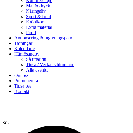
Kultur & nöje
Mat & dryck
Näringsliv
Sport & fritid
Krönikor
Extra material
Podd
Annonsering & utgivningsplan
Tidningar
Kalendarie
Härnösand.tv
Så tittar du
Tipsa / Veckans blommor
Alla avsnitt
Om oss
Prenumerera
Tipsa oss
Kontakt
Sök