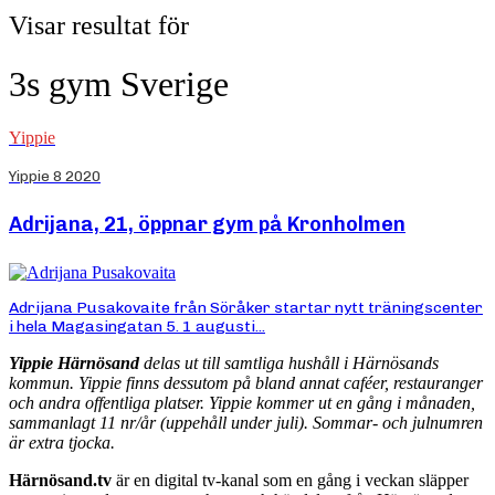
Visar resultat för
3s gym Sverige
Yippie
Yippie 8 2020
Adrijana, 21, öppnar gym på Kronholmen
Adrijana Pusakovaite från Söråker startar nytt träningscenter
i hela Magasingatan 5. 1 augusti...
Yippie Härnösand
delas ut till samtliga hushåll i Härnösands
kommun. Yippie finns dessutom på bland annat caféer, restauranger
och andra offentliga platser. Yippie kommer ut en gång i månaden,
sammanlagt 11 nr/år (uppehåll under juli). Sommar- och julnumren
är extra tjocka.
Härnösand.tv
är en digital tv-kanal som en gång i veckan släpper