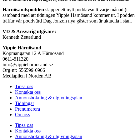
Härnösandspodden
släpper ett nytt poddavsnitt varje månad (i
samband med att tidningen Yippie Härnösand kommer ut. I podden
träffar vår poddvärd Dag Jonzon nya gäster som är aktuella i stan.
VD & Ansvarig utgivare:
Kenneth Zetterlund
Yippie Härnösand
Köpmangatan 12 A Härnösand
0611-511320
info@yippieharnosand.se
Org-nr: 556599-6906
Mediapilen i Norden AB
Tipsa oss
Kontakta oss
Annonsbokning & utgivningsplan
Tidningar
Prenumerera
Om oss
Tipsa oss
Kontakta oss
Annonsbokning & utgivningsplan