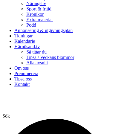
Näringsliv
Sport & fritid
Krönikor
Extra material
Podd
Annonsering & utgivningsplan
Tidningar
Kalendarie
Härnösand.tv
Så tittar du
Tipsa / Veckans blommor
Alla avsnitt
Om oss
Prenumerera
Tipsa oss
Kontakt
Sök