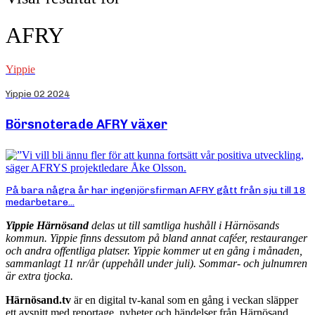
AFRY
Yippie
Yippie 02 2024
Börsnoterade AFRY växer
På bara några år har ingenjörsfirman AFRY gått från sju till 18
medarbetare...
Yippie Härnösand
delas ut till samtliga hushåll i Härnösands
kommun. Yippie finns dessutom på bland annat caféer, restauranger
och andra offentliga platser. Yippie kommer ut en gång i månaden,
sammanlagt 11 nr/år (uppehåll under juli). Sommar- och julnumren
är extra tjocka.
Härnösand.tv
är en digital tv-kanal som en gång i veckan släpper
ett avsnitt med reportage, nyheter och händelser från Härnösand.