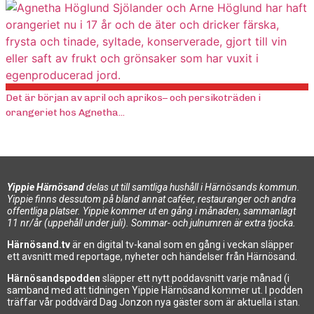
Det är början av april och aprikos– och persikoträden i
orangeriet hos Agnetha...
Yippie Härnösand
delas ut till samtliga hushåll i Härnösands kommun.
Yippie finns dessutom på bland annat caféer, restauranger och andra
offentliga platser. Yippie kommer ut en gång i månaden, sammanlagt
11 nr/år (uppehåll under juli). Sommar- och julnumren är extra tjocka.
Härnösand.tv
är en digital tv-kanal som en gång i veckan släpper
ett avsnitt med reportage, nyheter och händelser från Härnösand.
Härnösandspodden
släpper ett nytt poddavsnitt varje månad (i
samband med att tidningen Yippie Härnösand kommer ut. I podden
träffar vår poddvärd Dag Jonzon nya gäster som är aktuella i stan.