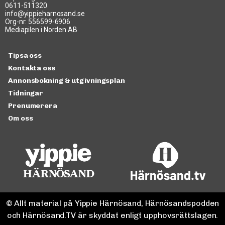
0611-511320
info@yippieharnosand.se
Minnen av Myran
Org-nr: 556599-6906
Mediapilen i Norden AB
Tipsa oss
Kontakta oss
Annonsbokning & utgivningsplan
Tidningar
Prenumerera
Om oss
© Allt material på Yippie Härnösand, Härnösandspodden
och Härnösand.TV är skyddat enligt upphovsrättslagen.