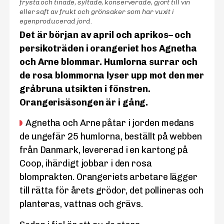
frysta och tinade, syltade, konserverade, gjort till vin
eller saft av frukt och grönsaker som har vuxit i
egenproducerad jord.
Bokashi är en gammal, japansk metod för en slags
Det är roligt med kål. Det är användbart och gott
Rosorna som växer utanför orangerifönstren
Kålen kan bli festmat för kållarver och kålfjärilar
och har en lång säsong, säger Agnetha och visar
kompostering, en syrningsprocess. När bokashin
har även hittat in. Grenarna inne har blivit gröna
Det är början av april och aprikos– och
Aprikos och persika blommar i april i orangeriet.
Aprikos och persika blommar i april i orangeriet.
Aprikos och persika blommar i april i orangeriet.
Aprikos och persika blommar i april i orangeriet.
om man inte sätter en fiberduk över kålbädden.
Tomatplantorna i ”bäbiskammaren”.
Blommor och humlor.
Arbetshörnet.
Orangeriet.
Uteordling.
Vindruvor.
Örtbädd.
Olivträd.
fram olika slags kål , bland annat grönkål, kålrabbi,
och de kommer att blomstra innan rosorna
blandas med lite jord, skapas ny jord. ”Vår
persikoträden i orangeriet hos Agnetha
Agnetha påtar i jorden utanför sitt orangeri.
jordfabrik”, säger Agnetha
blomkål och spetskål.
utomhus.
och Arne blommar. Humlorna surrar och
de rosa blommorna lyser upp mot den mer
gråbruna utsikten i fönstren.
Orangerisäsongen är i gång.
Agnetha och Arne påtar i jorden medans
de ungefär 25 humlorna, beställt på webben
från Danmark, levererad i en kartong på
Coop, ihärdigt jobbar i den rosa
blomprakten. Orangeriets arbetare lägger
till rätta för årets grödor, det pollineras och
planteras, vattnas och grävs.