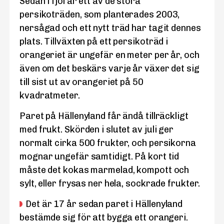
Sedan i fjol är ett av de stora
persikoträden, som planterades 2003,
nersågad och ett nytt träd har tagit dennes
plats. Tillväxten på ett persikoträd i
orangeriet är ungefär en meter per år, och
även om det beskärs varje år växer det sig
till sist ut av orangeriet på 50
kvadratmeter.
Paret på Hällenyland får ändå tillräckligt
med frukt. Skörden i slutet av juli ger
normalt cirka 500 frukter, och persikorna
mognar ungefär samtidigt. På kort tid
måste det kokas marmelad, kompott och
sylt, eller frysas ner hela, sockrade frukter.
Det är 17 år sedan paret i Hällenyland
bestämde sig för att bygga ett orangeri.