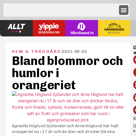
D
HEM & TRÄDGÅRD
2021-06-02
a
Bland blommor och
humlor i
orangeriet
K
l
Agnetha Höglund Sjölander och Arne Höglund har haft
orangeriet nu i 17 år och de äter och dricker färska,
A