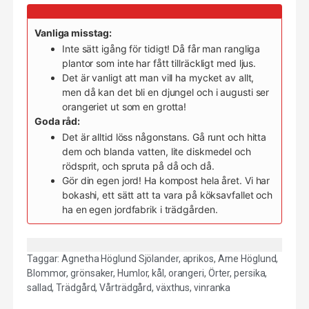
Vanliga misstag:
Inte sätt igång för tidigt! Då får man rangliga
plantor som inte har fått tillräckligt med ljus.
Det är vanligt att man vill ha mycket av allt,
men då kan det bli en djungel och i augusti ser
orangeriet ut som en grotta!
Goda råd:
Det är alltid löss någonstans. Gå runt och hitta
dem och blanda vatten, lite diskmedel och
rödsprit, och spruta på då och då.
Gör din egen jord! Ha kompost hela året. Vi har
bokashi, ett sätt att ta vara på köksavfallet och
ha en egen jordfabrik i trädgården.
Taggar:
Agnetha Höglund Sjölander
,
aprikos
,
Arne Höglund
,
Blommor
,
grönsaker
,
Humlor
,
kål
,
orangeri
,
Örter
,
persika
,
sallad
,
Trädgård
,
Vårträdgård
,
växthus
,
vinranka