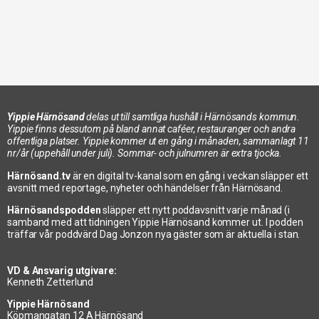
Yippie Härnösand
delas ut till samtliga hushåll i Härnösands kommun.
Yippie finns dessutom på bland annat caféer, restauranger och andra
offentliga platser. Yippie kommer ut en gång i månaden, sammanlagt 11
Blomsterglädje
nr/år (uppehåll under juli). Sommar- och julnumren är extra tjocka.
Härnösand.tv
är en digital tv-kanal som en gång i veckan släpper ett
avsnitt med reportage, nyheter och händelser från Härnösand.
Härnösandspodden
släpper ett nytt poddavsnitt varje månad (i
samband med att tidningen Yippie Härnösand kommer ut. I podden
träffar vår poddvärd Dag Jonzon nya gäster som är aktuella i stan.
VD & Ansvarig utgivare:
Kenneth Zetterlund
Yippie Härnösand
Köpmangatan 12 A Härnösand