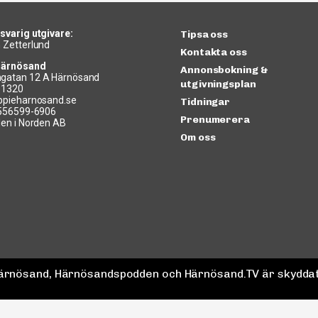
svarig utgivare:
Tipsa oss
 Zetterlund
Kontakta oss
Härnösand
Annonsbokning &
gatan 12 A Härnösand
utgivningsplan
11320
ppieharnosand.se
Tidningar
 556599-6906
Prenumerera
len i Norden AB
Om oss
 Härnösand, Härnösandspodden och Härnösand.TV är skyddat