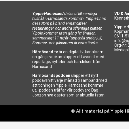
Yippie Härnösand
delas ut till samtliga
VD & An
Kenneth
hushåll i Härnösands kommun. Yippie finns
dessutom på bland annat caféer,
Yippie 
restauranger och andra offentliga platser.
Köpman
Yippie kommer ut en gång i månaden,
0611-5
sammanlagt 11 nr/år (uppehåll under juli).
info@yi
Sommar- och julnumren är extra tjocka.
Org-nr:
Mediapi
Härnösand.tv
är en digital tv-kanal som
en gång i veckan släpper ett avsnitt med
reportage, nyheter och händelser från
Härnösand.
Härnösandspodden
släpper ett nytt
poddavsnitt varje månad (i samband med
att tidningen Yippie Härnösand kommer
ut. I podden träffar vår poddvärd Dag
Jonzon nya gäster som är aktuella i stan.
© Allt material på Yippie