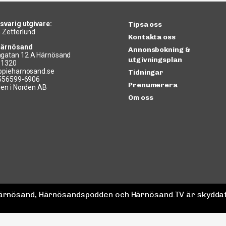
svarig utgivare:
Tipsa oss
 Zetterlund
Kontakta oss
Härnösand
Annonsbokning &
gatan 12 A Härnösand
utgivningsplan
11320
ppieharnosand.se
Tidningar
 556599-6906
Prenumerera
len i Norden AB
Om oss
 Härnösand, Härnösandspodden och Härnösand.TV är skyddat