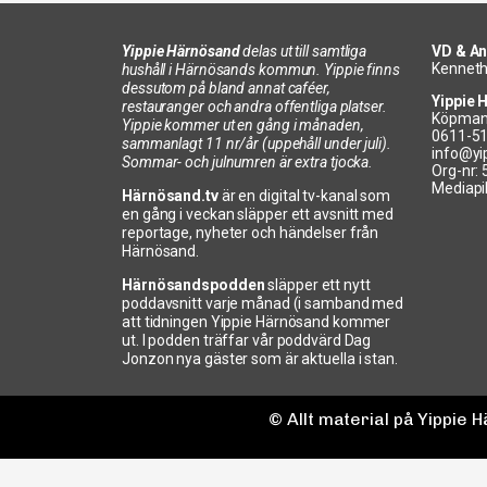
Yippie Härnösand
delas ut till samtliga
VD & An
Kenneth
hushåll i Härnösands kommun. Yippie finns
dessutom på bland annat caféer,
Yippie 
restauranger och andra offentliga platser.
Köpman
Yippie kommer ut en gång i månaden,
0611-5
sammanlagt 11 nr/år (uppehåll under juli).
info@yi
Sommar- och julnumren är extra tjocka.
Org-nr:
Mediapi
Härnösand.tv
är en digital tv-kanal som
en gång i veckan släpper ett avsnitt med
reportage, nyheter och händelser från
Härnösand.
Härnösandspodden
släpper ett nytt
poddavsnitt varje månad (i samband med
att tidningen Yippie Härnösand kommer
ut. I podden träffar vår poddvärd Dag
Jonzon nya gäster som är aktuella i stan.
© Allt material på Yippie