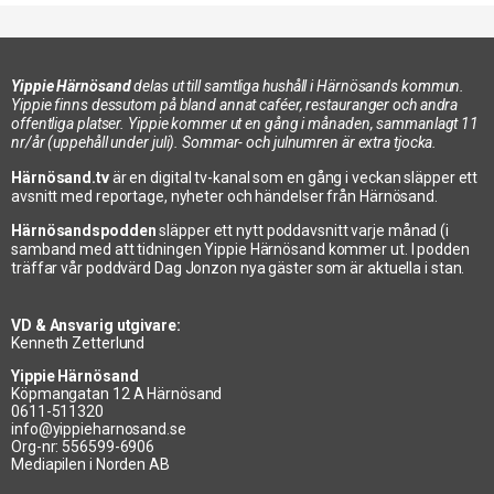
Yippie Härnösand
delas ut till samtliga hushåll i Härnösands kommun.
Yippie finns dessutom på bland annat caféer, restauranger och andra
offentliga platser. Yippie kommer ut en gång i månaden, sammanlagt 11
nr/år (uppehåll under juli). Sommar- och julnumren är extra tjocka.
Härnösand.tv
är en digital tv-kanal som en gång i veckan släpper ett
avsnitt med reportage, nyheter och händelser från Härnösand.
Härnösandspodden
släpper ett nytt poddavsnitt varje månad (i
samband med att tidningen Yippie Härnösand kommer ut. I podden
träffar vår poddvärd Dag Jonzon nya gäster som är aktuella i stan.
VD & Ansvarig utgivare:
Kenneth Zetterlund
Yippie Härnösand
Köpmangatan 12 A Härnösand
0611-511320
info@yippieharnosand.se
Org-nr: 556599-6906
Mediapilen i Norden AB