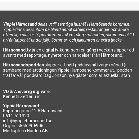
Yippie Härnösand
delas ut till samtliga hushåll i Härnösands kommun.
Yippie finns dessutom på bland annat caféer, restauranger och andra
offentliga platser. Yippie kommer ut en gång i månaden, sammanlagt 11
nr/år (uppehåll under juli). Sommar- och julnumren är extra tjocka.
Härnösand.tv
är en digital tv-kanal som en gång i veckan släpper ett
avsnitt med reportage, nyheter och händelser från Härnösand.
Härnösandspodden
släpper ett nytt poddavsnitt varje månad (i
samband med att tidningen Yippie Härnösand kommer ut. I podden
träffar vår poddvärd Dag Jonzon nya gäster som är aktuella i stan.
VD & Ansvarig utgivare:
Kenneth Zetterlund
Yippie Härnösand
Köpmangatan 12 A Härnösand
0611-511320
info@yippieharnosand.se
Org-nr: 556599-6906
Mediapilen i Norden AB