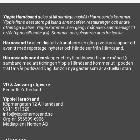
Yippie Härnösand
delas ut till samtliga hushåll i Härnösands kommun.
Yippie finns dessutom på bland annat caféer, restauranger och andra
offentliga platser. Yippie kommer ut en gång i månaden, sammanlagt 11
nr/år (uppehåll under juli). Sommar- och julnumren är extra tjocka.
Härnösand.tv
är en digital tv-kanal som en gång i veckan släpper ett
avsnitt med reportage, nyheter och händelser från Härnösand.
Härnösandspodden
släpper ett nytt poddavsnitt varje månad (i
samband med att tidningen Yippie Härnösand kommer ut. I podden
träffar vår poddvärd Dag Jonzon nya gäster som är aktuella i stan.
VD & Ansvarig utgivare:
Kenneth Zetterlund
Yippie Härnösand
Köpmangatan 12 A Härnösand
0611-511320
info@yippieharnosand.se
Org-nr: 556599-6906
Mediapilen i Norden AB