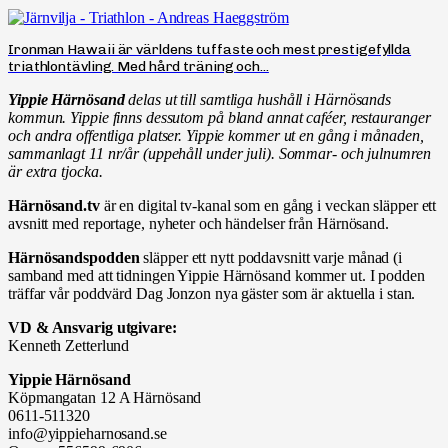
Ironman Hawaii är världens tuffaste och mest prestigefyllda
triathlontävling. Med hård träning och...
Yippie Härnösand
delas ut till samtliga hushåll i Härnösands
kommun. Yippie finns dessutom på bland annat caféer, restauranger
och andra offentliga platser. Yippie kommer ut en gång i månaden,
sammanlagt 11 nr/år (uppehåll under juli). Sommar- och julnumren
är extra tjocka.
Härnösand.tv
är en digital tv-kanal som en gång i veckan släpper ett
avsnitt med reportage, nyheter och händelser från Härnösand.
Härnösandspodden
släpper ett nytt poddavsnitt varje månad (i
samband med att tidningen Yippie Härnösand kommer ut. I podden
träffar vår poddvärd Dag Jonzon nya gäster som är aktuella i stan.
VD & Ansvarig utgivare:
Kenneth Zetterlund
Yippie Härnösand
Köpmangatan 12 A Härnösand
0611-511320
info@yippieharnosand.se