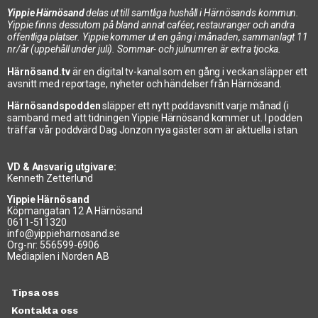
Yippie Härnösand
delas ut till samtliga hushåll i Härnösands kommun.
Yippie finns dessutom på bland annat caféer, restauranger och andra
offentliga platser. Yippie kommer ut en gång i månaden, sammanlagt 11
nr/år (uppehåll under juli). Sommar- och julnumren är extra tjocka.
Härnösand.tv
är en digital tv-kanal som en gång i veckan släpper ett
avsnitt med reportage, nyheter och händelser från Härnösand.
Härnösandspodden
släpper ett nytt poddavsnitt varje månad (i
samband med att tidningen Yippie Härnösand kommer ut. I podden
träffar vår poddvärd Dag Jonzon nya gäster som är aktuella i stan.
VD & Ansvarig utgivare:
Kenneth Zetterlund
Yippie Härnösand
Köpmangatan 12 A Härnösand
0611-511320
info@yippieharnosand.se
Org-nr: 556599-6906
Mediapilen i Norden AB
Tipsa oss
Kontakta oss