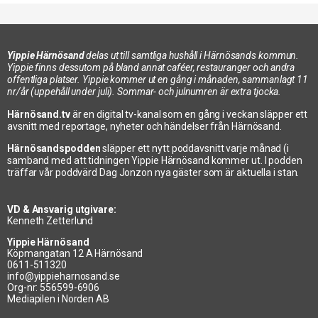
Yippie Härnösand
delas ut till samtliga hushåll i Härnösands kommun.
Yippie finns dessutom på bland annat caféer, restauranger och andra
offentliga platser. Yippie kommer ut en gång i månaden, sammanlagt 11
nr/år (uppehåll under juli). Sommar- och julnumren är extra tjocka.
Härnösand.tv
är en digital tv-kanal som en gång i veckan släpper ett
avsnitt med reportage, nyheter och händelser från Härnösand.
Härnösandspodden
släpper ett nytt poddavsnitt varje månad (i
samband med att tidningen Yippie Härnösand kommer ut. I podden
träffar vår poddvärd Dag Jonzon nya gäster som är aktuella i stan.
VD & Ansvarig utgivare:
Kenneth Zetterlund
Yippie Härnösand
Köpmangatan 12 A Härnösand
0611-511320
info@yippieharnosand.se
Org-nr: 556599-6906
Mediapilen i Norden AB