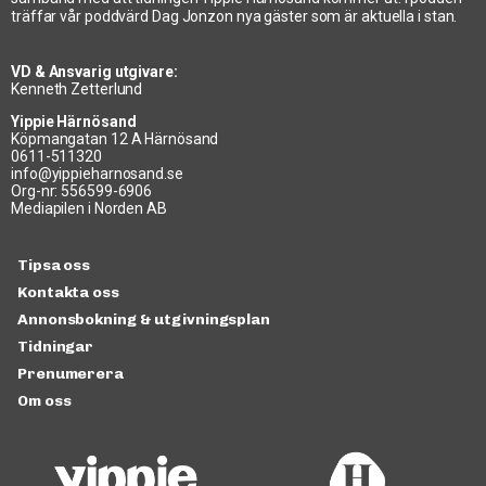
träffar vår poddvärd Dag Jonzon nya gäster som är aktuella i stan.
VD & Ansvarig utgivare:
Kenneth Zetterlund
Yippie Härnösand
Köpmangatan 12 A Härnösand
0611-511320
info@yippieharnosand.se
Org-nr: 556599-6906
Mediapilen i Norden AB
Tipsa oss
Kontakta oss
Annonsbokning & utgivningsplan
Tidningar
Prenumerera
Om oss