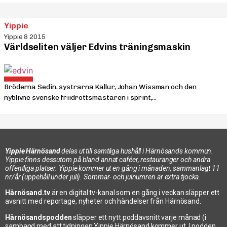
Yippie
Yippie 8 2015
Världseliten väljer Edvins träningsmaskin
Bröderna Sedin, systrarna Kallur, Johan Wissman och den
nyblivne svenske friidrottsmästaren i sprint,...
Yippie Härnösand
delas ut till samtliga hushåll i Härnösands kommun.
Yippie finns dessutom på bland annat caféer, restauranger och andra
offentliga platser. Yippie kommer ut en gång i månaden, sammanlagt 11
nr/år (uppehåll under juli). Sommar- och julnumren är extra tjocka.
Härnösand.tv
är en digital tv-kanal som en gång i veckan släpper ett
avsnitt med reportage, nyheter och händelser från Härnösand.
Härnösandspodden
släpper ett nytt poddavsnitt varje månad (i
samband med att tidningen Yippie Härnösand kommer ut. I podden