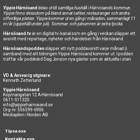
Yippie Härnösand
delas ut till samtliga hushåll i Härnösands kommun.
Yippie finns dessutom på bland annat caféer, restauranger och andra
offentliga platser. Yippie kommer ut en gång i månaden, sammanlagt 11
nr/år (uppehåll under juli). Sommar- och julnumren är extra tjocka.
Härnösand.tv
är en digital tv-kanal som en gång i veckan släpper ett
avsnitt med reportage, nyheter och händelser från Härnösand.
Härnösandspodden
släpper ett nytt poddavsnitt varje månad (i
samband med att tidningen Yippie Härnösand kommer ut. I podden
träffar vår poddvärd Dag Jonzon nya gäster som är aktuella i stan.
VD & Ansvarig utgivare:
Kenneth Zetterlund
Yippie Härnösand
Köpmangatan 12 A Härnösand
0611-511320
info@yippieharnosand.se
Org-nr: 556599-6906
Mediapilen i Norden AB
Tipsa oss
Kontakta oss