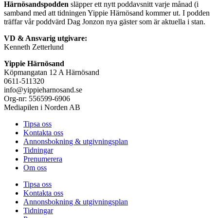
Härnösandspodden
släpper ett nytt poddavsnitt varje månad (i
samband med att tidningen Yippie Härnösand kommer ut. I podden
träffar vår poddvärd Dag Jonzon nya gäster som är aktuella i stan.
VD & Ansvarig utgivare:
Kenneth Zetterlund
Yippie Härnösand
Köpmangatan 12 A Härnösand
0611-511320
info@yippieharnosand.se
Org-nr: 556599-6906
Mediapilen i Norden AB
Tipsa oss
Kontakta oss
Annonsbokning & utgivningsplan
Tidningar
Prenumerera
Om oss
Tipsa oss
Kontakta oss
Annonsbokning & utgivningsplan
Tidningar