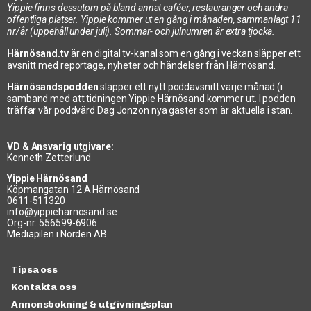
Yippie finns dessutom på bland annat caféer, restauranger och andra
offentliga platser. Yippie kommer ut en gång i månaden, sammanlagt 11
nr/år (uppehåll under juli). Sommar- och julnumren är extra tjocka.
Härnösand.tv
är en digital tv-kanal som en gång i veckan släpper ett
avsnitt med reportage, nyheter och händelser från Härnösand.
Härnösandspodden
släpper ett nytt poddavsnitt varje månad (i
samband med att tidningen Yippie Härnösand kommer ut. I podden
träffar vår poddvärd Dag Jonzon nya gäster som är aktuella i stan.
VD & Ansvarig utgivare:
Kenneth Zetterlund
Yippie Härnösand
Köpmangatan 12 A Härnösand
0611-511320
info@yippieharnosand.se
Org-nr: 556599-6906
Mediapilen i Norden AB
Tipsa oss
Kontakta oss
Annonsbokning & utgivningsplan