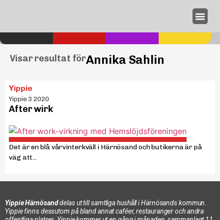
Annonseri
Annika Sahlin
Visar resultat för
Yippie
Yippie 3 2020
After wirk
Det är en blå vårvinterkväll i Härnösand och butikerna är på
väg att...
Yippie Härnösand
delas ut till samtliga hushåll i Härnösands kommun.
Yippie finns dessutom på bland annat caféer, restauranger och andra
offentliga platser. Yippie kommer ut en gång i månaden, sammanlagt 11