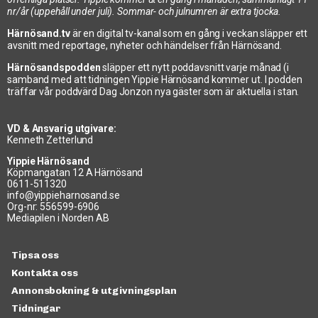
nr/år (uppehåll under juli). Sommar- och julnumren är extra tjocka.
Härnösand.tv
är en digital tv-kanal som en gång i veckan släpper ett
avsnitt med reportage, nyheter och händelser från Härnösand.
Härnösandspodden
släpper ett nytt poddavsnitt varje månad (i
samband med att tidningen Yippie Härnösand kommer ut. I podden
träffar vår poddvärd Dag Jonzon nya gäster som är aktuella i stan.
VD & Ansvarig utgivare:
Kenneth Zetterlund
Yippie Härnösand
Köpmangatan 12 A Härnösand
0611-511320
info@yippieharnosand.se
Org-nr: 556599-6906
Mediapilen i Norden AB
Tipsa oss
Kontakta oss
Annonsbokning & utgivningsplan
Tidningar