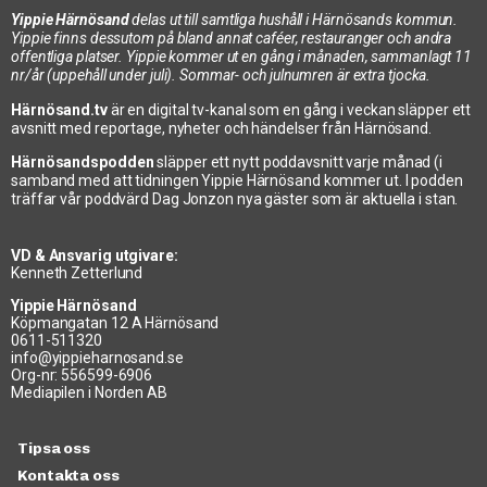
Yippie Härnösand
delas ut till samtliga hushåll i Härnösands kommun.
Yippie finns dessutom på bland annat caféer, restauranger och andra
offentliga platser. Yippie kommer ut en gång i månaden, sammanlagt 11
nr/år (uppehåll under juli). Sommar- och julnumren är extra tjocka.
Härnösand.tv
är en digital tv-kanal som en gång i veckan släpper ett
avsnitt med reportage, nyheter och händelser från Härnösand.
Härnösandspodden
släpper ett nytt poddavsnitt varje månad (i
samband med att tidningen Yippie Härnösand kommer ut. I podden
träffar vår poddvärd Dag Jonzon nya gäster som är aktuella i stan.
VD & Ansvarig utgivare:
Kenneth Zetterlund
Yippie Härnösand
Köpmangatan 12 A Härnösand
0611-511320
info@yippieharnosand.se
Org-nr: 556599-6906
Mediapilen i Norden AB
Tipsa oss
Kontakta oss