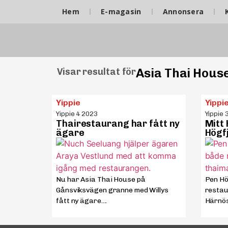
Hem
E-magasin
Annonsera
Asia Thai Hous
Visar resultat för
Yippie
Yippi
Yippie 4 2023
Yippie 
Thairestaurang har fått ny
Mitt
ägare
Högfj
Nu har Asia Thai House på
Pen Hög
Gånsviksvägen granne med Willys
restau
fått ny ägare....
Härnös