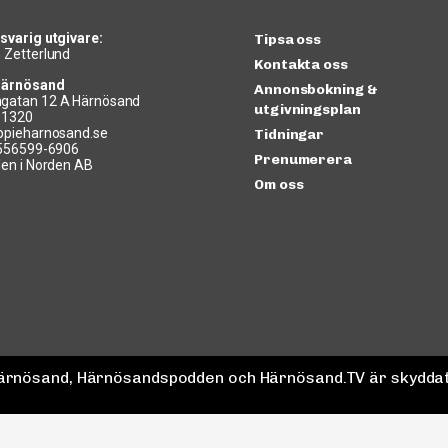
svarig utgivare:
Tipsa oss
 Zetterlund
Kontakta oss
Härnösand
Annonsbokning &
gatan 12 A Härnösand
utgivningsplan
11320
ppieharnosand.se
Tidningar
 556599-6906
Prenumerera
len i Norden AB
Om oss
 Härnösand, Härnösandspodden och Härnösand.TV är skyddat