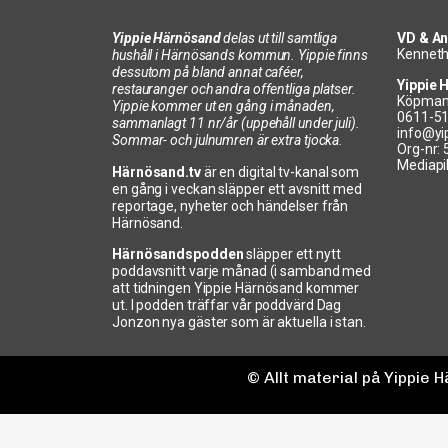
Yippie Härnösand
delas ut till samtliga
VD & An
Kenneth
hushåll i Härnösands kommun. Yippie finns
dessutom på bland annat caféer,
Yippie 
restauranger och andra offentliga platser.
Köpman
Yippie kommer ut en gång i månaden,
0611-5
sammanlagt 11 nr/år (uppehåll under juli).
info@yi
Sommar- och julnumren är extra tjocka.
Org-nr:
Mediapi
Härnösand.tv
är en digital tv-kanal som
en gång i veckan släpper ett avsnitt med
reportage, nyheter och händelser från
Härnösand.
Härnösandspodden
släpper ett nytt
poddavsnitt varje månad (i samband med
att tidningen Yippie Härnösand kommer
ut. I podden träffar vår poddvärd Dag
Jonzon nya gäster som är aktuella i stan.
© Allt material på Yippie