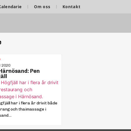
Kalendarie
Om oss
Kontakt
e
e
3 2020
 Härnösand: Pen
äll
fjäll har i flera år drivit både
rang och thaimassage i
and....