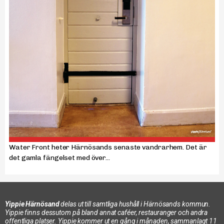
Water Front heter Härnösands senaste vandrarhem. Det är
det gamla fängelset med över...
Yippie Härnösand
delas ut till samtliga hushåll i Härnösands kommun.
Yippie finns dessutom på bland annat caféer, restauranger och andra
offentliga platser. Yippie kommer ut en gång i månaden, sammanlagt 11