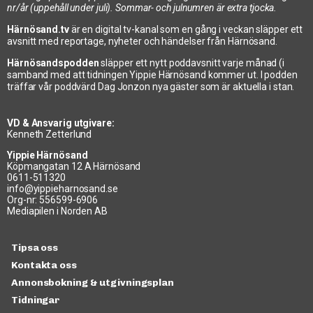
nr/år (uppehåll under juli). Sommar- och julnumren är extra tjocka.
Härnösand.tv
är en digital tv-kanal som en gång i veckan släpper ett
avsnitt med reportage, nyheter och händelser från Härnösand.
Härnösandspodden
släpper ett nytt poddavsnitt varje månad (i
samband med att tidningen Yippie Härnösand kommer ut. I podden
träffar vår poddvärd Dag Jonzon nya gäster som är aktuella i stan.
VD & Ansvarig utgivare:
Kenneth Zetterlund
Yippie Härnösand
Köpmangatan 12 A Härnösand
0611-511320
info@yippieharnosand.se
Org-nr: 556599-6906
Mediapilen i Norden AB
Tipsa oss
Kontakta oss
Annonsbokning & utgivningsplan
Tidningar