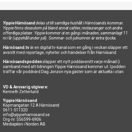
Yippie Härnösand
delas ut till samtliga hushåll i Härnösands kommun.
Yippie finns dessutom på bland annat caféer, restauranger och andra
offentliga platser. Yippie kommer ut en gång i månaden, sammanlagt 11
nr/år (uppehåll under juli). Sommar- och julnumren är extra tjocka.
Härnösand.tv
är en digital tv-kanal som en gång i veckan släpper ett
avsnitt med reportage, nyheter och händelser från Härnösand.
Härnösandspodden
släpper ett nytt poddavsnitt varje månad (i
samband med att tidningen Yippie Härnösand kommer ut. I podden
träffar vår poddvärd Dag Jonzon nya gäster som är aktuella i stan.
VD & Ansvarig utgivare:
Kenneth Zetterlund
Yippie Härnösand
Köpmangatan 12 A Härnösand
0611-511320
info@yippieharnosand.se
Org-nr: 556599-6906
Mediapilen i Norden AB