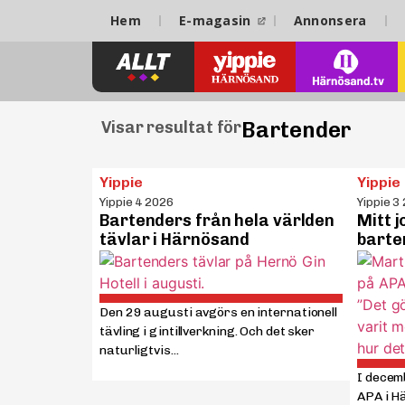
Hem
E-magasin
Annonsera
Bartender
Visar resultat för
Yippie
Yippie
Yippie 4 2026
Yippie 3
Bartenders från hela världen
Mitt 
tävlar i Härnösand
barte
Den 29 augusti avgörs en internationell
tävling i gintillverkning. Och det sker
naturligtvis...
I decem
APA i H