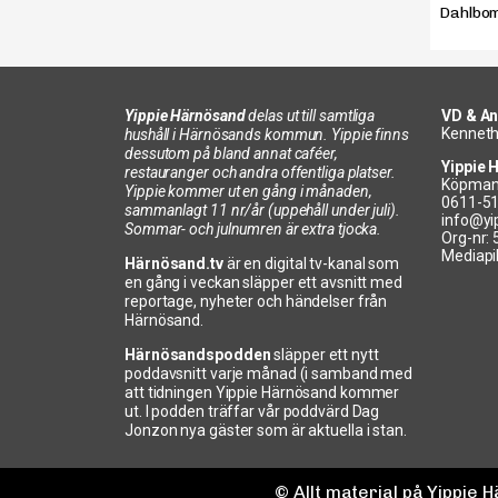
Dahlbom 
Yippie Härnösand
delas ut till samtliga
VD & An
Kenneth
hushåll i Härnösands kommun. Yippie finns
dessutom på bland annat caféer,
Yippie 
restauranger och andra offentliga platser.
Köpman
Yippie kommer ut en gång i månaden,
0611-5
sammanlagt 11 nr/år (uppehåll under juli).
info@yi
Sommar- och julnumren är extra tjocka.
Org-nr:
Mediapi
Härnösand.tv
är en digital tv-kanal som
en gång i veckan släpper ett avsnitt med
reportage, nyheter och händelser från
Härnösand.
Härnösandspodden
släpper ett nytt
poddavsnitt varje månad (i samband med
att tidningen Yippie Härnösand kommer
ut. I podden träffar vår poddvärd Dag
Jonzon nya gäster som är aktuella i stan.
© Allt material på Yippie