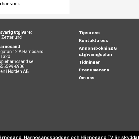
har varit...
svarig utgivare:
Tipsa oss
 Zetterlund
Kontakta oss
Härnösand
Annonsbokning &
gatan 12 A Härnösand
utgivningsplan
11320
ppieharnosand.se
Tidningar
 556599-6906
Prenumerera
len i Norden AB
Om oss
 Härnösand, Härnösandspodden och Härnösand.TV är skyddat