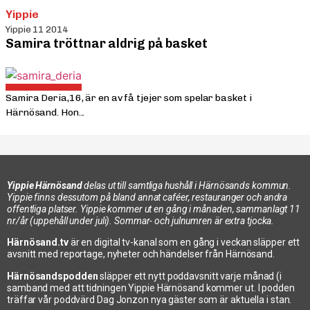
Yippie
Yippie 11 2014
Samira tröttnar aldrig på basket
Samira Deria,16, är en av få tjejer som spelar basket i
Härnösand. Hon...
Yippie Härnösand
delas ut till samtliga hushåll i Härnösands kommun.
Yippie finns dessutom på bland annat caféer, restauranger och andra
offentliga platser. Yippie kommer ut en gång i månaden, sammanlagt 11
nr/år (uppehåll under juli). Sommar- och julnumren är extra tjocka.
Härnösand.tv
är en digital tv-kanal som en gång i veckan släpper ett
avsnitt med reportage, nyheter och händelser från Härnösand.
Härnösandspodden
släpper ett nytt poddavsnitt varje månad (i
samband med att tidningen Yippie Härnösand kommer ut. I podden
träffar vår poddvärd Dag Jonzon nya gäster som är aktuella i stan.