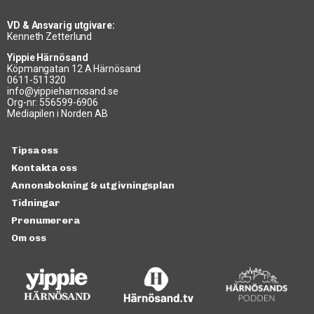
VD & Ansvarig utgivare:
Kenneth Zetterlund
Yippie Härnösand
Köpmangatan 12 A Härnösand
0611-511320
info@yippieharnosand.se
Org-nr: 556599-6906
Mediapilen i Norden AB
Tipsa oss
Kontakta oss
Annonsbokning & utgivningsplan
Tidningar
Prenumerera
Om oss