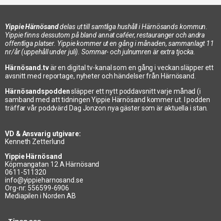
Yippie Härnösand
delas ut till samtliga hushåll i Härnösands kommun.
Yippie finns dessutom på bland annat caféer, restauranger och andra
offentliga platser. Yippie kommer ut en gång i månaden, sammanlagt 11
nr/år (uppehåll under juli). Sommar- och julnumren är extra tjocka.
Härnösand.tv
är en digital tv-kanal som en gång i veckan släpper ett
avsnitt med reportage, nyheter och händelser från Härnösand.
Härnösandspodden
släpper ett nytt poddavsnitt varje månad (i
samband med att tidningen Yippie Härnösand kommer ut. I podden
träffar vår poddvärd Dag Jonzon nya gäster som är aktuella i stan.
VD & Ansvarig utgivare:
Kenneth Zetterlund
Yippie Härnösand
Köpmangatan 12 A Härnösand
0611-511320
info@yippieharnosand.se
Org-nr: 556599-6906
Mediapilen i Norden AB