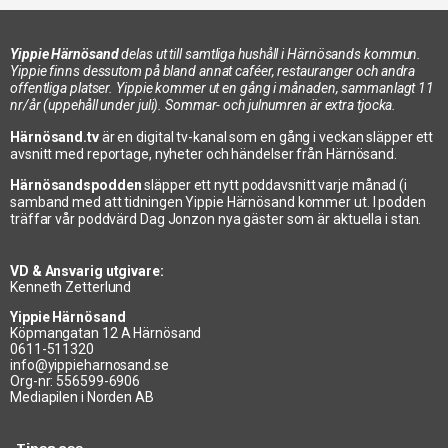
Yippie Härnösand
delas ut till samtliga hushåll i Härnösands kommun.
Yippie finns dessutom på bland annat caféer, restauranger och andra
offentliga platser. Yippie kommer ut en gång i månaden, sammanlagt 11
nr/år (uppehåll under juli). Sommar- och julnumren är extra tjocka.
Härnösand.tv
är en digital tv-kanal som en gång i veckan släpper ett
avsnitt med reportage, nyheter och händelser från Härnösand.
Härnösandspodden
släpper ett nytt poddavsnitt varje månad (i
samband med att tidningen Yippie Härnösand kommer ut. I podden
träffar vår poddvärd Dag Jonzon nya gäster som är aktuella i stan.
VD & Ansvarig utgivare:
Kenneth Zetterlund
Yippie Härnösand
Köpmangatan 12 A Härnösand
0611-511320
info@yippieharnosand.se
Org-nr: 556599-6906
Mediapilen i Norden AB