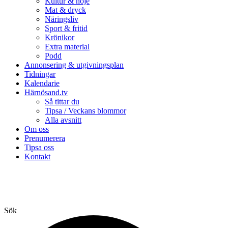
Kultur & nöje
Mat & dryck
Näringsliv
Sport & fritid
Krönikor
Extra material
Podd
Annonsering & utgivningsplan
Tidningar
Kalendarie
Härnösand.tv
Så tittar du
Tipsa / Veckans blommor
Alla avsnitt
Om oss
Prenumerera
Tipsa oss
Kontakt
Sök