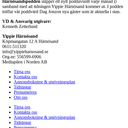
Härnösandspodden
släpper ett nytt poddavsnitt varje månad (i
samband med att tidningen Yippie Härnösand kommer ut. I podden
träffar vår poddvärd Dag Jonzon nya gäster som är aktuella i stan.
VD & Ansvarig utgivare:
Kenneth Zetterlund
Yippie Härnösand
Köpmangatan 12 A Härnösand
0611-511320
info@yippieharnosand.se
Org-nr: 556599-6906
Mediapilen i Norden AB
Tipsa oss
Kontakta oss
Annonsbokning & utgivningsplan
Tidningar
Prenumerera
Om oss
Tipsa oss
Kontakta oss
Annonsbokning & utgivningsplan
Tidningar
Prenumerera