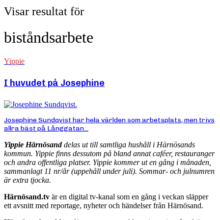
Visar resultat för
biståndsarbete
Yippie
I huvudet på Josephine
Josephine Sundqvist har hela världen som arbetsplats, men trivs
allra bäst på Långgatan...
Yippie Härnösand
delas ut till samtliga hushåll i Härnösands
kommun. Yippie finns dessutom på bland annat caféer, restauranger
och andra offentliga platser. Yippie kommer ut en gång i månaden,
sammanlagt 11 nr/år (uppehåll under juli). Sommar- och julnumren
är extra tjocka.
Härnösand.tv
är en digital tv-kanal som en gång i veckan släpper
ett avsnitt med reportage, nyheter och händelser från Härnösand.