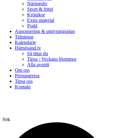
Näringsliv
Sport & fritid
Krönikor
Extra material
Podd
Annonsering & utgivningsplan
Tidningar
Kalendarie
Härnösand.tv
Så tittar du
Tipsa / Veckans blommor
Alla avsnitt
Om oss
Prenumerera
Tipsa oss
Kontakt
Sök