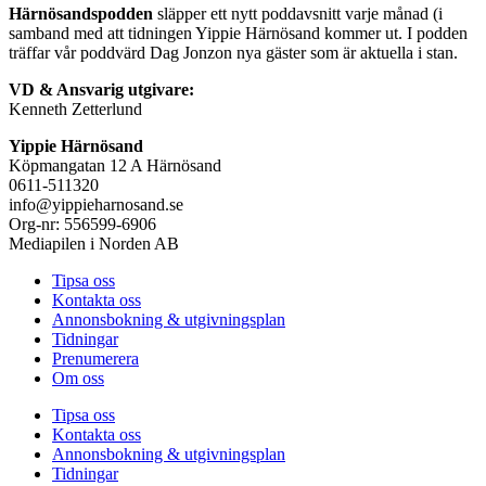
Härnösandspodden
släpper ett nytt poddavsnitt varje månad (i
samband med att tidningen Yippie Härnösand kommer ut. I podden
träffar vår poddvärd Dag Jonzon nya gäster som är aktuella i stan.
VD & Ansvarig utgivare:
Kenneth Zetterlund
Yippie Härnösand
Köpmangatan 12 A Härnösand
0611-511320
info@yippieharnosand.se
Org-nr: 556599-6906
Mediapilen i Norden AB
Tipsa oss
Kontakta oss
Annonsbokning & utgivningsplan
Tidningar
Prenumerera
Om oss
Tipsa oss
Kontakta oss
Annonsbokning & utgivningsplan
Tidningar