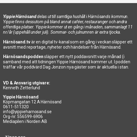
Yippie Härnösand
delas ut till samtliga hushåll i Härnösands kommun.
Yippie finns dessutom på bland annat caféer, restauranger och andra
offentliga platser. Yippie kommer ut en gång i månaden, sammanlagt 11
nr/år (uppehåll under juli). Sommar- och julnumren är extra tjocka.
Härnösand.tv
är en digital tv-kanal som en gång i veckan släpper ett
avsnitt med reportage, nyheter och händelser från Härnösand.
Härnösandspodden
släpper ett nytt poddavsnitt varje månad (i
samband med att tidningen Yippie Härnösand kommer ut. I podden
träffar vår poddvärd Dag Jonzon nya gäster som är aktuella i stan.
VD & Ansvarig utgivare:
Kenneth Zetterlund
Yippie Härnösand
Köpmangatan 12 A Härnösand
0611-511320
info@yippieharnosand.se
Org-nr: 556599-6906
Mediapilen i Norden AB