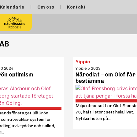
Kalendarie
Om oss
Kontakt
 AB
e
Yippie
10 2024
Yippie 5 2023
rön optimism
Närodlat – om Olof får
bestämma
Miljöintresset har Olof Frensb
76, haft i stort sett hela livet.
andsföretaget BlåGrön
Nyfikenheten på...
, som utvecklar system för
dling av kryddor och sallad,
...