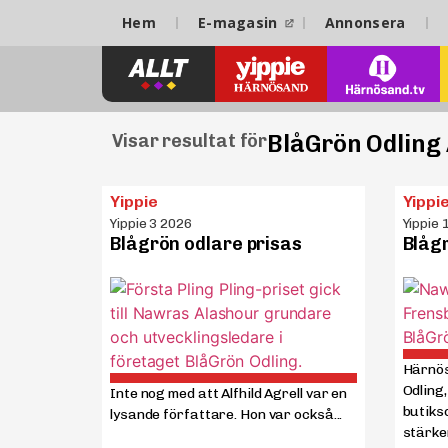
Hem
E-magasin
Annonsera
BlåGrön Odling
Visar resultat för
Yippie
Yippi
Yippie 3 2026
Yippie 
Blågrön odlare prisas
Blåg
Härnös
Odling
Inte nog med att Alfhild Agrell var en
butikso
lysande författare. Hon var också...
stärker