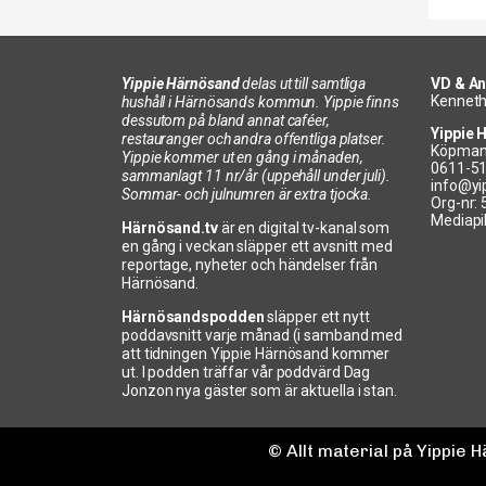
Yippie Härnösand
delas ut till samtliga
VD & An
Kenneth
hushåll i Härnösands kommun. Yippie finns
dessutom på bland annat caféer,
Yippie 
restauranger och andra offentliga platser.
Köpman
Yippie kommer ut en gång i månaden,
0611-5
sammanlagt 11 nr/år (uppehåll under juli).
info@yi
Sommar- och julnumren är extra tjocka.
Org-nr:
Mediapi
Härnösand.tv
är en digital tv-kanal som
en gång i veckan släpper ett avsnitt med
reportage, nyheter och händelser från
Härnösand.
Härnösandspodden
släpper ett nytt
poddavsnitt varje månad (i samband med
att tidningen Yippie Härnösand kommer
ut. I podden träffar vår poddvärd Dag
Jonzon nya gäster som är aktuella i stan.
© Allt material på Yippie