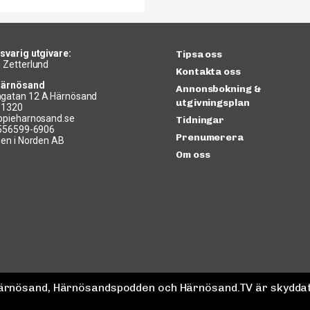
svarig utgivare:
Tipsa oss
 Zetterlund
Kontakta oss
Härnösand
Annonsbokning &
gatan 12 A Härnösand
utgivningsplan
11320
ppieharnosand.se
Tidningar
 556599-6906
Prenumerera
len i Norden AB
Om oss
 Härnösand, Härnösandspodden och Härnösand.TV är skyddat