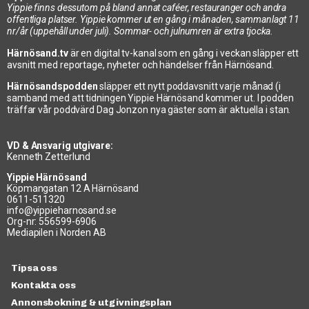
Yippie finns dessutom på bland annat caféer, restauranger och andra
offentliga platser. Yippie kommer ut en gång i månaden, sammanlagt 11
nr/år (uppehåll under juli). Sommar- och julnumren är extra tjocka.
Härnösand.tv
är en digital tv-kanal som en gång i veckan släpper ett
avsnitt med reportage, nyheter och händelser från Härnösand.
Härnösandspodden
släpper ett nytt poddavsnitt varje månad (i
samband med att tidningen Yippie Härnösand kommer ut. I podden
träffar vår poddvärd Dag Jonzon nya gäster som är aktuella i stan.
VD & Ansvarig utgivare:
Kenneth Zetterlund
Yippie Härnösand
Köpmangatan 12 A Härnösand
0611-511320
info@yippieharnosand.se
Org-nr: 556599-6906
Mediapilen i Norden AB
Tipsa oss
Kontakta oss
Annonsbokning & utgivningsplan