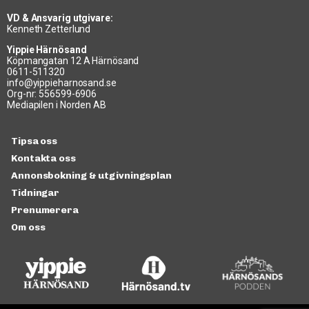
VD & Ansvarig utgivare:
Kenneth Zetterlund
Yippie Härnösand
Köpmangatan 12 A Härnösand
0611-511320
info@yippieharnosand.se
Org-nr: 556599-6906
Mediapilen i Norden AB
Tipsa oss
Kontakta oss
Annonsbokning & utgivningsplan
Tidningar
Prenumerera
Om oss