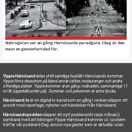
Nybrogatan var en gång Härnösands paradgata. Idag är den
mest en genomfartsled för...
Yippie Härnösand
delas ut till samtliga hushåll i Härnösands kommun.
Yippie finns dessutom på bland annat caféer, restauranger och andra
offentliga platser. Yippie kommer ut en gång i månaden, sammanlagt 11
nr/år (uppehåll under juli). Sommar- och julnumren är extra tjocka.
Härnösand.tv
är en digital tv-kanal som en gång i veckan släpper ett
avsnitt med reportage, nyheter och händelser från Härnösand.
Härnösandspodden
släpper ett nytt poddavsnitt varje månad (i
samband med att tidningen Yippie Härnösand kommer ut. I podden
träffar vår poddvärd Dag Jonzon nya gäster som är aktuella i stan.