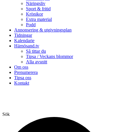
Näringsliv
Sport & fritid
Krönikor
Extra material
Podd
Annonsering & utgivningsplan
Tidningar
Kalendarie
Härnösand.tv
Så tittar du
Tipsa / Veckans blommor
Alla avsnitt
Om oss
Prenumerera
Tipsa oss
Kontakt
Sök