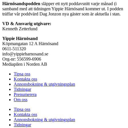
Härnösandspodden
släpper ett nytt poddavsnitt varje månad (i
samband med att tidningen Yippie Härnösand kommer ut. I podden
träffar vår poddvärd Dag Jonzon nya gäster som är aktuella i stan.
VD & Ansvarig utgivare:
Kenneth Zetterlund
Yippie Härnösand
Köpmangatan 12 A Härnösand
0611-511320
info@yippieharnosand.se
Org-nr: 556599-6906
Mediapilen i Norden AB
Tipsa oss
Kontakta oss
Annonsbokning & utgivningsplan
Tidningar
Prenumerera
Om oss
Tipsa oss
Kontakta oss
Annonsbokning & utgivningsplan
Tidningar