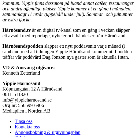
kommun. Yippie finns dessutom på bland annat caféer, restauranger
och andra offentliga platser. Yippie kommer ut en gång i månaden,
sammanlagt 11 nr/år (uppehåll under juli). Sommar- och julnumren
är extra tjocka.
Härnösand.tv
är en digital tv-kanal som en gång i veckan släpper
ett avsnitt med reportage, nyheter och händelser från Härnösand.
Härnösandspodden
släpper ett nytt poddavsnitt varje månad (i
samband med att tidningen Yippie Härnösand kommer ut. I podden
träffar vår poddvärd Dag Jonzon nya gäster som är aktuella i stan.
VD & Ansvarig utgivare:
Kenneth Zetterlund
Yippie Härnösand
Köpmangatan 12 A Härnösand
0611-511320
info@yippieharnosand.se
Org-nr: 556599-6906
Mediapilen i Norden AB
Tipsa oss
Kontakta oss
Annonsbokning & utgivningsplan