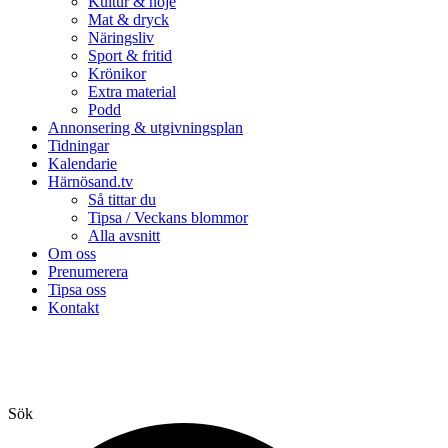
Kultur & nöje
Mat & dryck
Näringsliv
Sport & fritid
Krönikor
Extra material
Podd
Annonsering & utgivningsplan
Tidningar
Kalendarie
Härnösand.tv
Så tittar du
Tipsa / Veckans blommor
Alla avsnitt
Om oss
Prenumerera
Tipsa oss
Kontakt
Sök