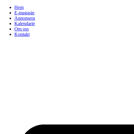
Hoppa
Hem
till
E-magasin
innehåll
Annonsera
Kalendarie
Om oss
Kontakt