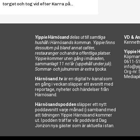
torget och tog vid efter Karra på...
Yippie Härnösand
delas ut till samtliga
VD & An
Kenneth
hushåll i Härnösands kommun. Yippie finns
dessutom på bland annat caféer,
Yippie 
restauranger och andra offentliga platser.
Köpman
Yippie kommer ut en gång i månaden,
0611-5
sammanlagt 11 nr/år (uppehåll under juli).
info@yi
Sommar- och julnumren är extra tjocka.
Org-nr:
Mediapi
Härnösand.tv
är en digital tv-kanal som
en gång i veckan släpper ett avsnitt med
reportage, nyheter och händelser från
Härnösand.
Härnösandspodden
släpper ett nytt
poddavsnitt varje månad (i samband med
att tidningen Yippie Härnösand kommer
ut. I podden träffar vår poddvärd Dag
Jonzon nya gäster som är aktuella i stan.