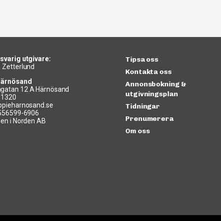
svarig utgivare:
Tipsa oss
 Zetterlund
Kontakta oss
Härnösand
Annonsbokning &
gatan 12 A Härnösand
utgivningsplan
11320
ppieharnosand.se
Tidningar
 556599-6906
Prenumerera
len i Norden AB
Om oss