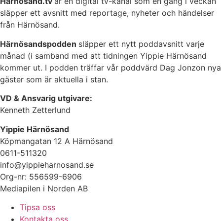
Härnösand.tv
är en digital tv-kanal som en gång i veckan
släpper ett avsnitt med reportage, nyheter och händelser
från Härnösand.
Härnösandspodden
släpper ett nytt poddavsnitt varje
månad (i samband med att tidningen Yippie Härnösand
kommer ut. I podden träffar vår poddvärd Dag Jonzon nya
gäster som är aktuella i stan.
VD & Ansvarig utgivare:
Kenneth Zetterlund
Yippie Härnösand
Köpmangatan 12 A Härnösand
0611-511320
info@yippieharnosand.se
Org-nr: 556599-6906
Mediapilen i Norden AB
Tipsa oss
Kontakta oss