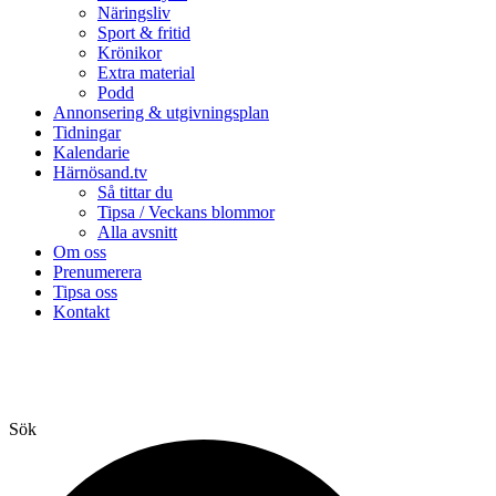
Näringsliv
Sport & fritid
Krönikor
Extra material
Podd
Annonsering & utgivningsplan
Tidningar
Kalendarie
Härnösand.tv
Så tittar du
Tipsa / Veckans blommor
Alla avsnitt
Om oss
Prenumerera
Tipsa oss
Kontakt
Sök