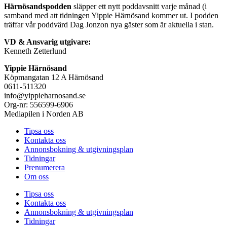
Härnösandspodden
släpper ett nytt poddavsnitt varje månad (i
samband med att tidningen Yippie Härnösand kommer ut. I podden
träffar vår poddvärd Dag Jonzon nya gäster som är aktuella i stan.
VD & Ansvarig utgivare:
Kenneth Zetterlund
Yippie Härnösand
Köpmangatan 12 A Härnösand
0611-511320
info@yippieharnosand.se
Org-nr: 556599-6906
Mediapilen i Norden AB
Tipsa oss
Kontakta oss
Annonsbokning & utgivningsplan
Tidningar
Prenumerera
Om oss
Tipsa oss
Kontakta oss
Annonsbokning & utgivningsplan
Tidningar