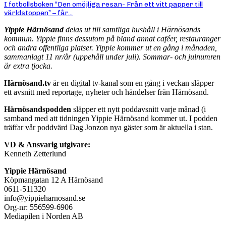
I fotbollsboken “Den omöjliga resan- Från ett vitt papper till
världstoppen” – får...
Yippie Härnösand
delas ut till samtliga hushåll i Härnösands
kommun. Yippie finns dessutom på bland annat caféer, restauranger
och andra offentliga platser. Yippie kommer ut en gång i månaden,
sammanlagt 11 nr/år (uppehåll under juli). Sommar- och julnumren
är extra tjocka.
Härnösand.tv
är en digital tv-kanal som en gång i veckan släpper
ett avsnitt med reportage, nyheter och händelser från Härnösand.
Härnösandspodden
släpper ett nytt poddavsnitt varje månad (i
samband med att tidningen Yippie Härnösand kommer ut. I podden
träffar vår poddvärd Dag Jonzon nya gäster som är aktuella i stan.
VD & Ansvarig utgivare:
Kenneth Zetterlund
Yippie Härnösand
Köpmangatan 12 A Härnösand
0611-511320
info@yippieharnosand.se
Org-nr: 556599-6906
Mediapilen i Norden AB