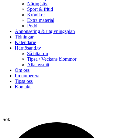
Näringsliv
Sport & fritid
Krönikor
Extra material
Podd
Annonsering & utgivningsplan
Tidningar
Kalendarie
Härnösand.tv
Så tittar du
Tipsa / Veckans blommor
Alla avsnitt
Om oss
Prenumerera
Tipsa oss
Kontakt
Sök