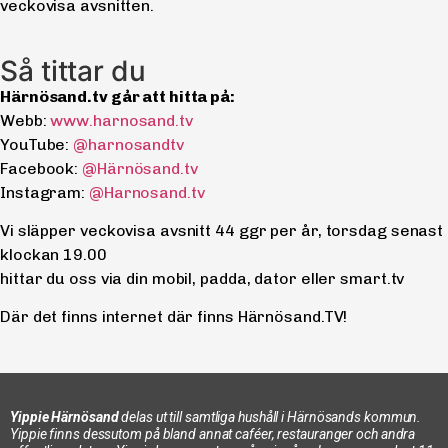
veckovisa avsnitten.
Så tittar du
Härnösand.tv går att hitta på:
Webb:
www.harnosand.tv
YouTube:
@harnosandtv
Facebook:
@Härnösand.tv
Instagram:
@Harnosand.tv
Vi släpper veckovisa avsnitt 44 ggr per år, torsdag senast
klockan 19.00
hittar du oss via din mobil, padda, dator eller smart.tv
Där det finns internet där finns Härnösand.TV!
Yippie Härnösand
delas ut till samtliga hushåll i Härnösands kommun.
Yippie finns dessutom på bland annat caféer, restauranger och andra