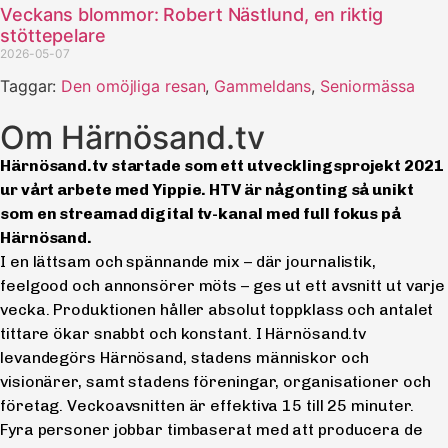
Veckans blommor: Robert Nästlund, en riktig
stöttepelare
2026-05-07
Taggar:
Den omöjliga resan
,
Gammeldans
,
Seniormässa
Om Härnösand.tv
Härnösand.tv startade som ett utvecklingsprojekt 2021
ur vårt arbete med Yippie. HTV är någonting så unikt
som en streamad digital tv-kanal med full fokus på
Härnösand.
I en lättsam och spännande mix – där journalistik,
feelgood och annonsörer möts – ges ut ett avsnitt ut varje
vecka. Produktionen håller absolut toppklass och antalet
tittare ökar snabbt och konstant. I Härnösand.tv
levandegörs Härnösand, stadens människor och
visionärer, samt stadens föreningar, organisationer och
företag. Veckoavsnitten är effektiva 15 till 25 minuter.
Fyra personer jobbar timbaserat med att producera de