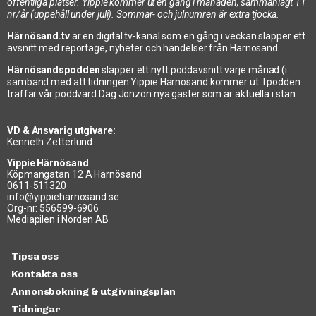
offentliga platser. Yippie kommer ut en gång i månaden, sammanlagt 11
nr/år (uppehåll under juli). Sommar- och julnumren är extra tjocka.
Härnösand.tv
är en digital tv-kanal som en gång i veckan släpper ett
avsnitt med reportage, nyheter och händelser från Härnösand.
Härnösandspodden
släpper ett nytt poddavsnitt varje månad (i
samband med att tidningen Yippie Härnösand kommer ut. I podden
träffar vår poddvärd Dag Jonzon nya gäster som är aktuella i stan.
VD & Ansvarig utgivare:
Kenneth Zetterlund
Yippie Härnösand
Köpmangatan 12 A Härnösand
0611-511320
info@yippieharnosand.se
Org-nr: 556599-6906
Mediapilen i Norden AB
Tipsa oss
Kontakta oss
Annonsbokning & utgivningsplan
Tidningar