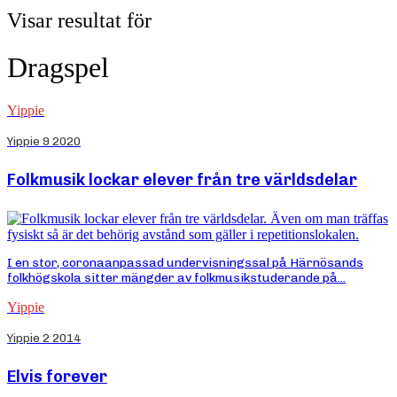
Visar resultat för
Dragspel
Yippie
Yippie 9 2020
Folkmusik lockar elever från tre världsdelar
I en stor, coronaanpassad undervisningssal på Härnösands
folkhögskola sitter mängder av folkmusikstuderande på...
Yippie
Yippie 2 2014
Elvis forever