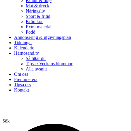
Kultur & nöje
Mat & dryck
Näringsliv
Sport & fritid
Krönikor
Extra material
Podd
Annonsering & utgivningsplan
Tidningar
Kalendarie
Härnösand.tv
Så tittar du
Tipsa / Veckans blommor
Alla avsnitt
Om oss
Prenumerera
Tipsa oss
Kontakt
Sök