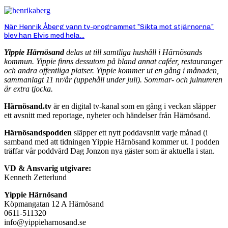
När Henrik Åberg vann tv-programmet ”Sikta mot stjärnorna”
blev han Elvis med hela...
Yippie Härnösand
delas ut till samtliga hushåll i Härnösands
kommun. Yippie finns dessutom på bland annat caféer, restauranger
och andra offentliga platser. Yippie kommer ut en gång i månaden,
sammanlagt 11 nr/år (uppehåll under juli). Sommar- och julnumren
är extra tjocka.
Härnösand.tv
är en digital tv-kanal som en gång i veckan släpper
ett avsnitt med reportage, nyheter och händelser från Härnösand.
Härnösandspodden
släpper ett nytt poddavsnitt varje månad (i
samband med att tidningen Yippie Härnösand kommer ut. I podden
träffar vår poddvärd Dag Jonzon nya gäster som är aktuella i stan.
VD & Ansvarig utgivare:
Kenneth Zetterlund
Yippie Härnösand
Köpmangatan 12 A Härnösand
0611-511320
info@yippieharnosand.se