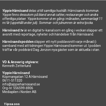
Yippie Härnösand
delas ut till samtliga hushåll i Härnösands kommun.
Yippie finns dessutom på bland annat caféer, restauranger och andra
offentliga platser. Yippie kommer ut en gång i månaden, sammanlagt 11
nr/år (uppehåll under juli). Sommar- och julnumren är extra tjocka.
Härnösand.tv
är en digital tv-kanal som en gång i veckan släpper ett
avsnitt med reportage, nyheter och händelser från Härnösand.
Härnösandspodden
släpper ett nytt poddavsnitt varje månad (i
samband med att tidningen Yippie Härnösand kommer ut. I podden
träffar vår poddvärd Dag Jonzon nya gäster som är aktuella i stan.
VD & Ansvarig utgivare:
Kenneth Zetterlund
Yippie Härnösand
Köpmangatan 12 A Härnösand
0611-511320
info@yippieharnosand.se
Org-nr: 556599-6906
Mediapilen i Norden AB
Tipsa oss