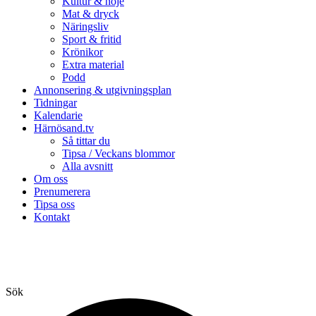
Kultur & nöje
Mat & dryck
Näringsliv
Sport & fritid
Krönikor
Extra material
Podd
Annonsering & utgivningsplan
Tidningar
Kalendarie
Härnösand.tv
Så tittar du
Tipsa / Veckans blommor
Alla avsnitt
Om oss
Prenumerera
Tipsa oss
Kontakt
Sök