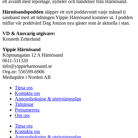
ett avsnitt med reportage, nyheter och händelser från Härnösand.
Härnösandspodden
släpper ett nytt poddavsnitt varje månad (i
samband med att tidningen Yippie Härnösand kommer ut. I podden
träffar vår poddvärd Dag Jonzon nya gäster som är aktuella i stan.
VD & Ansvarig utgivare:
Kenneth Zetterlund
Yippie Härnösand
Köpmangatan 12 A Härnösand
0611-511320
info@yippieharnosand.se
Org-nr: 556599-6906
Mediapilen i Norden AB
Tipsa oss
Kontakta oss
Annonsbokning & utgivningsplan
Tidningar
Prenumerera
Om oss
Tipsa oss
Kontakta oss
Annonsbokning & utgivningsplan