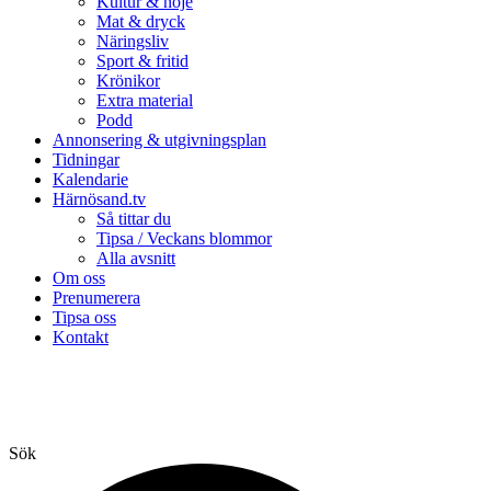
Kultur & nöje
Mat & dryck
Näringsliv
Sport & fritid
Krönikor
Extra material
Podd
Annonsering & utgivningsplan
Tidningar
Kalendarie
Härnösand.tv
Så tittar du
Tipsa / Veckans blommor
Alla avsnitt
Om oss
Prenumerera
Tipsa oss
Kontakt
Sök