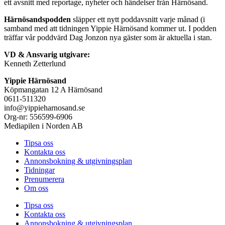
ett avsnitt med reportage, nyheter och händelser från Härnösand.
Härnösandspodden
släpper ett nytt poddavsnitt varje månad (i
samband med att tidningen Yippie Härnösand kommer ut. I podden
träffar vår poddvärd Dag Jonzon nya gäster som är aktuella i stan.
VD & Ansvarig utgivare:
Kenneth Zetterlund
Yippie Härnösand
Köpmangatan 12 A Härnösand
0611-511320
info@yippieharnosand.se
Org-nr: 556599-6906
Mediapilen i Norden AB
Tipsa oss
Kontakta oss
Annonsbokning & utgivningsplan
Tidningar
Prenumerera
Om oss
Tipsa oss
Kontakta oss
Annonsbokning & utgivningsplan