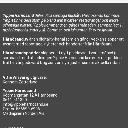
Yippie Härnösand
delas ut till samtliga hushåll i Härnösands kommun.
Yippie finns dessutom på bland annat caféer, restauranger och andra
offentliga platser. Yippie kommer ut en gång i månaden, sammanlagt 11
nr/år (uppehåll under juli). Sommar- och julnumren är extra tjocka.
Härnösand.tv
är en digital tv-kanal som en gång i veckan släpper ett
avsnitt med reportage, nyheter och händelser från Härnösand.
Härnösandspodden
släpper ett nytt poddavsnitt varje månad (i
samband med att tidningen Yippie Härnösand kommer ut. I podden
träffar vår poddvärd Dag Jonzon nya gäster som är aktuella i stan.
VD & Ansvarig utgivare:
Kenneth Zetterlund
Yippie Härnösand
Köpmangatan 12 A Härnösand
0611-511320
info@yippieharnosand.se
Org-nr: 556599-6906
Mediapilen i Norden AB