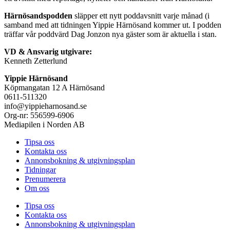
Härnösandspodden
släpper ett nytt poddavsnitt varje månad (i
samband med att tidningen Yippie Härnösand kommer ut. I podden
träffar vår poddvärd Dag Jonzon nya gäster som är aktuella i stan.
VD & Ansvarig utgivare:
Kenneth Zetterlund
Yippie Härnösand
Köpmangatan 12 A Härnösand
0611-511320
info@yippieharnosand.se
Org-nr: 556599-6906
Mediapilen i Norden AB
Tipsa oss
Kontakta oss
Annonsbokning & utgivningsplan
Tidningar
Prenumerera
Om oss
Tipsa oss
Kontakta oss
Annonsbokning & utgivningsplan