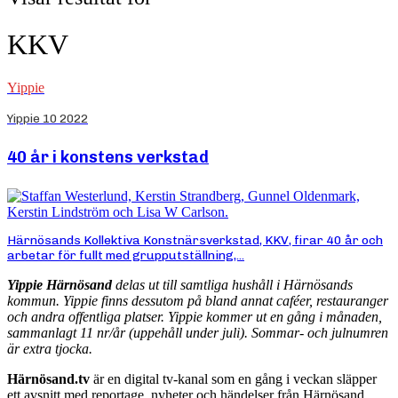
KKV
Yippie
Yippie 10 2022
40 år i konstens verkstad
Härnösands Kollektiva Konstnärsverkstad, KKV, firar 40 år och
arbetar för fullt med grupputställning,...
Yippie Härnösand
delas ut till samtliga hushåll i Härnösands
kommun. Yippie finns dessutom på bland annat caféer, restauranger
och andra offentliga platser. Yippie kommer ut en gång i månaden,
sammanlagt 11 nr/år (uppehåll under juli). Sommar- och julnumren
är extra tjocka.
Härnösand.tv
är en digital tv-kanal som en gång i veckan släpper
ett avsnitt med reportage, nyheter och händelser från Härnösand.