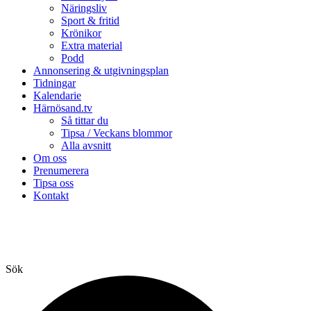
Näringsliv
Sport & fritid
Krönikor
Extra material
Podd
Annonsering & utgivningsplan
Tidningar
Kalendarie
Härnösand.tv
Så tittar du
Tipsa / Veckans blommor
Alla avsnitt
Om oss
Prenumerera
Tipsa oss
Kontakt
Sök