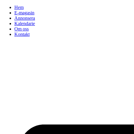
Hoppa
Hem
till
E-magasin
innehåll
Annonsera
Kalendarie
Om oss
Kontakt