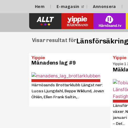
Hem
E-magasin
Annonsera
Länsförsäkrin
Visar resultat för
Yippie
Yippie
Månadens lag #9
Yippie 1
Mäkla
Härnösands Brottarklubb Längst ner:
Lucas Ljungdahl, Beppe Wiklund, Jovan
Öhlén, Ellen Frank Saltin,...
Länsför
växer. 
januari
– Det...