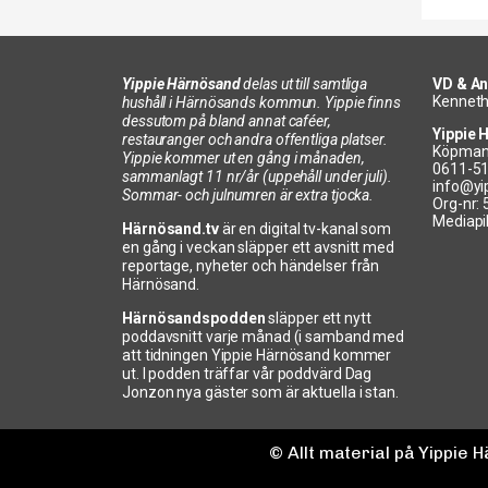
Yippie Härnösand
delas ut till samtliga
VD & An
Kenneth
hushåll i Härnösands kommun. Yippie finns
dessutom på bland annat caféer,
Yippie 
restauranger och andra offentliga platser.
Köpman
Yippie kommer ut en gång i månaden,
0611-5
sammanlagt 11 nr/år (uppehåll under juli).
info@yi
Sommar- och julnumren är extra tjocka.
Org-nr:
Mediapi
Härnösand.tv
är en digital tv-kanal som
en gång i veckan släpper ett avsnitt med
reportage, nyheter och händelser från
Härnösand.
Härnösandspodden
släpper ett nytt
poddavsnitt varje månad (i samband med
att tidningen Yippie Härnösand kommer
ut. I podden träffar vår poddvärd Dag
Jonzon nya gäster som är aktuella i stan.
© Allt material på Yippie