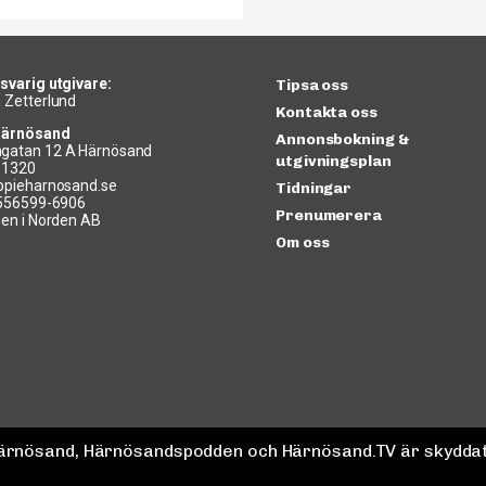
svarig utgivare:
Tipsa oss
 Zetterlund
Kontakta oss
Härnösand
Annonsbokning &
gatan 12 A Härnösand
utgivningsplan
11320
ppieharnosand.se
Tidningar
 556599-6906
Prenumerera
len i Norden AB
Om oss
 Härnösand, Härnösandspodden och Härnösand.TV är skyddat